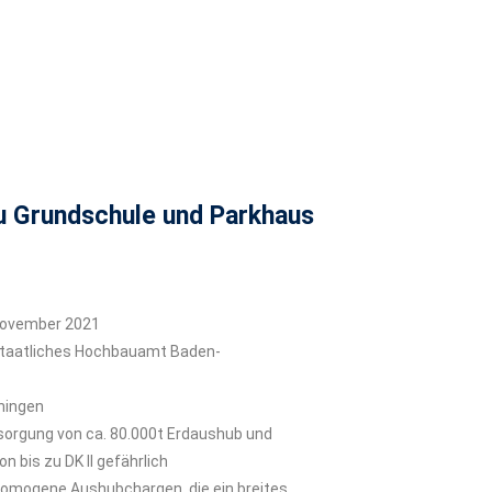
 Grundschule und Parkhaus
November 2021
taatliches Hochbauamt Baden-
hingen
sorgung von ca. 80.000t Erdaushub und
n bis zu DK II gefährlich
homogene Aushubchargen, die ein breites