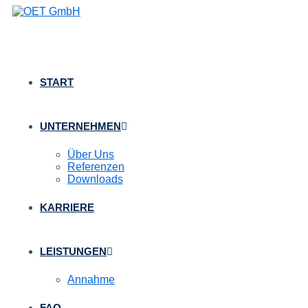
Zum
Inhalt
springen
START
UNTERNEHMEN
Über Uns
Referenzen
Downloads
KARRIERE
LEISTUNGEN
Annahme
FAQ